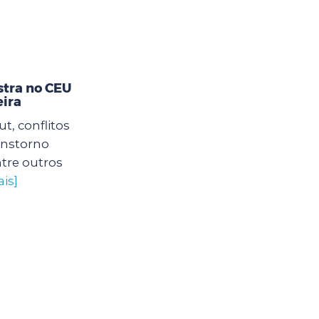
stra no CEU
eira
, conflitos
ranstorno
tre outros
is]