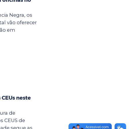
cia Negra, os
al vão oferecer
ção em
s CEUs neste
tura de
os CEUS de
dade segue as