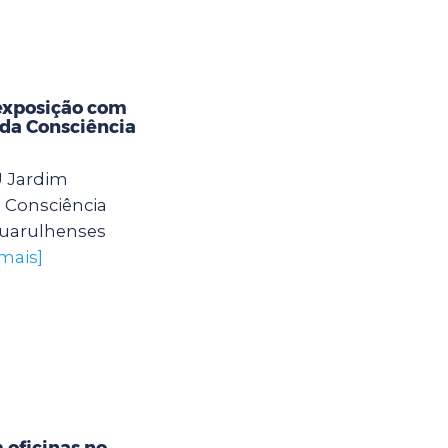
exposição com
 da Consciência
U Jardim
 Consciência
guarulhenses
 mais]
oficinas no