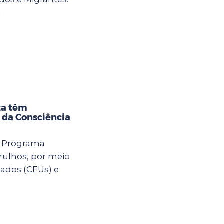
]
za têm
 da Consciência
o Programa
rulhos, por meio
cados (CEUs) e