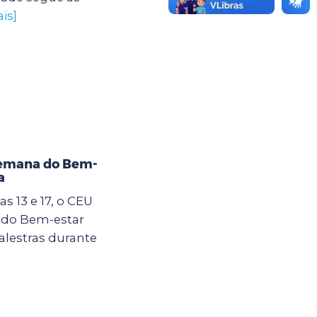
is]
Semana do Bem-
a
s 13 e 17, o CEU
 do Bem-estar
alestras durante