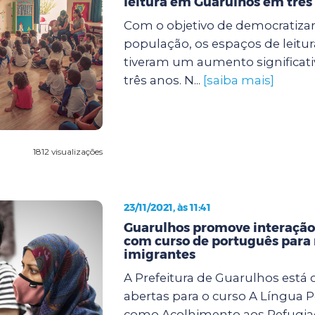
leitura em Guarulhos em três
Com o objetivo de democratizar
população, os espaços de leitu
tiveram um aumento significati
três anos. N...
[saiba mais]
1812 visualizações
23/11/2021, às 11:41
Guarulhos promove interação
com curso de português para 
imigrantes
A Prefeitura de Guarulhos está
abertas para o curso A Língua 
como Acolhimento aos Refugiad