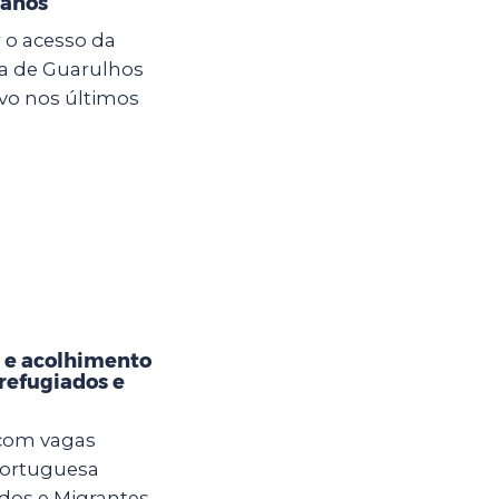
 anos
 o acesso da
ra de Guarulhos
vo nos últimos
 e acolhimento
refugiados e
 com vagas
Portuguesa
os e Migrantes.