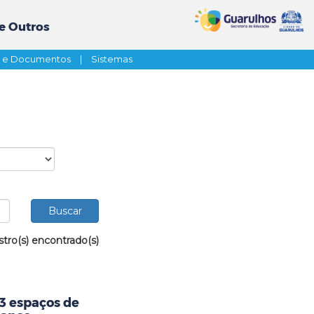
e Outros
s e Documentos
|
Sistemas
stro(s) encontrado(s)
23 espaços de