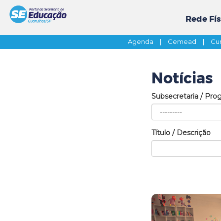
Rede Fís
Agenda
|
Cemead
|
Cur
Notícias
Subsecretaria / Pro
Título / Descrição