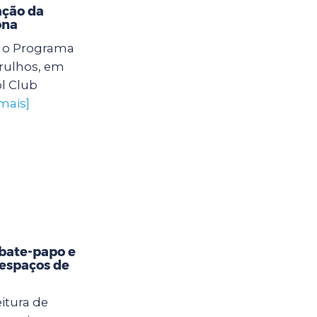
ação da
ona
6) o Programa
arulhos, em
l Club
mais]
bate-papo e
 espaços de
itura de