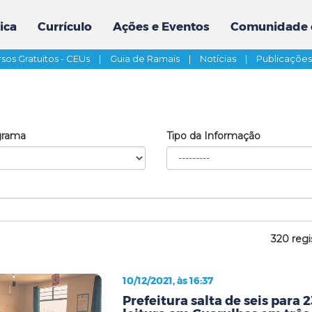
ica
Currículo
Ações e Eventos
Comunidade 
sos Gratuitos - CEUs
|
Guia de Ramais
|
Notícias
|
Publicaçõe
grama
Tipo da Informação
320 regi
10/12/2021, às 16:37
Prefeitura salta de seis para 