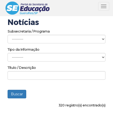
Toggl
navig
Notícias
Subsecretaria / Programa
Tipo da Informação
Título / Descrição
320 registro(s) encontrado(s)