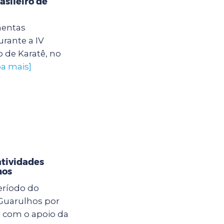
sileiro de
mentas
rante a IV
 de Karatê, no
ba mais]
atividades
hos
eríodo do
 Guarulhos por
o com o apoio da