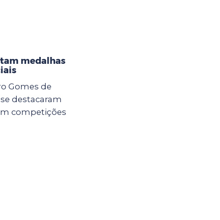
istam medalhas
iais
dro Gomes de
a se destacaram
 em competições