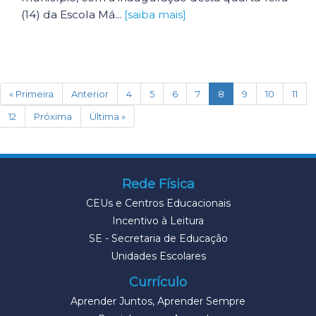
(14) da Escola Má...
[saiba mais]
(current)
« Primeira
Anterior
4
5
6
7
8
9
10
11
12
Próxima
Última »
Rede Física
CEUs e Centros Educacionais
Incentivo à Leitura
SE - Secretaria de Educação
Unidades Escolares
Currículo
Aprender Juntos, Aprender Sempre