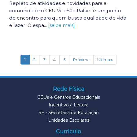
Repleto de atividades e novidades para a
comunidade o CEU Vila São Rafael é um ponto
de encontro para quem busca qualidade de vida
e lazer. O espa...
[saiba mais]
(current)
1
2
3
4
5
Próxima
Última »
Rede Física
CEUs e Centros Educacionais
Incentivo à Leitura
SE - Secretaria de Educação
Unidades Escolares
Currículo