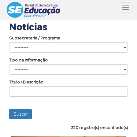
Toggl
navig
Notícias
Subsecretaria / Programa
Tipo da Informação
Título / Descrição
320 registro(s) encontrado(s)