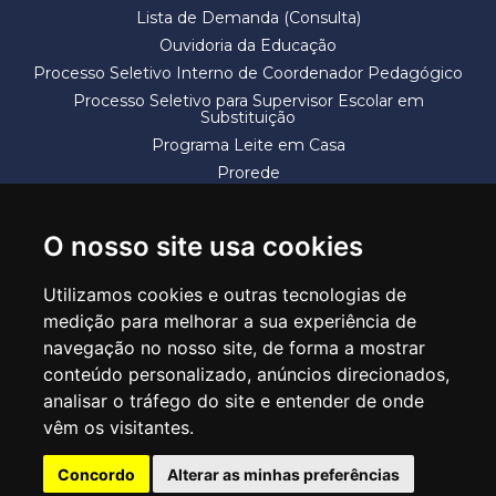
Lista de Demanda (Consulta)
Ouvidoria da Educação
Processo Seletivo Interno de Coordenador Pedagógico
Processo Seletivo para Supervisor Escolar em
Substituição
Programa Leite em Casa
Prorede
Solicitação de Vaga
Termos e Condições
O nosso site usa cookies
Utilizamos cookies e outras tecnologias de
medição para melhorar a sua experiência de
navegação no nosso site, de forma a mostrar
conteúdo personalizado, anúncios direcionados,
SECRETARIA DE EDUCAÇÃO
analisar o tráfego do site e entender de onde
Rua Claudino Barbosa, 313 - Macedo - Guarulhos/SP CEP 07113-040
vêm os visitantes.
Central de Atendimento: *55 11 2475-7300
Concordo
Alterar as minhas preferências