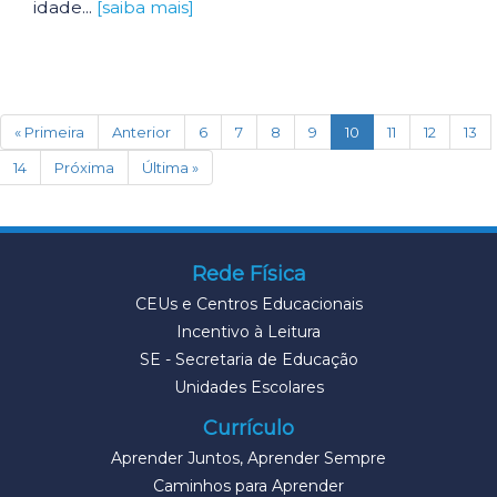
idade...
[saiba mais]
(current)
« Primeira
Anterior
6
7
8
9
10
11
12
13
14
Próxima
Última »
Rede Física
CEUs e Centros Educacionais
Incentivo à Leitura
SE - Secretaria de Educação
Unidades Escolares
Currículo
Aprender Juntos, Aprender Sempre
Caminhos para Aprender