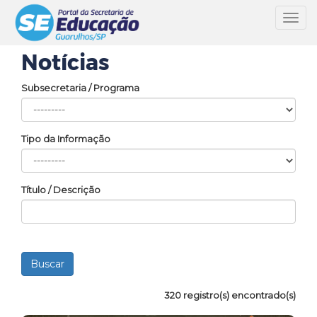
Toggl
navig
Notícias
Subsecretaria / Programa
Tipo da Informação
Título / Descrição
320 registro(s) encontrado(s)