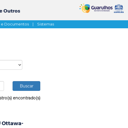
e Outros
s e Documentos
|
Sistemas
stro(s) encontrado(s)
U Ottawa-