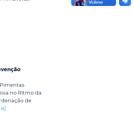
evenção
 Pimentas
osa no Ritmo da
ordenação de
is]