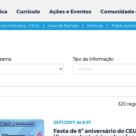
ica
Currículo
Ações e Eventos
Comunidade 
sos Gratuitos - CEUs
|
Guia de Ramais
|
Notícias
|
Publicaçõe
grama
Tipo da Informação
320 regi
29/11/2017, às 8:37
Festa de 6º aniversário do CE