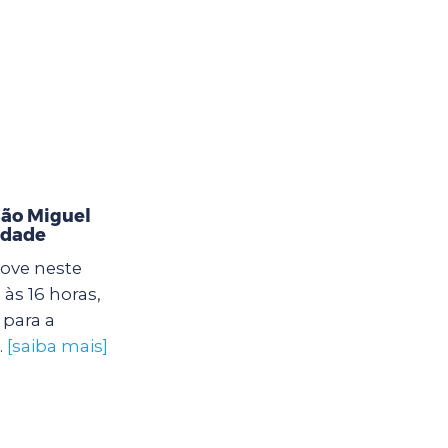
ão Miguel
idade
ove neste
às 16 horas,
para a
.
[saiba mais]