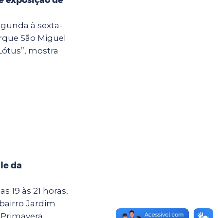
egunda à sexta-
Parque São Miguel
Lótus”, mostra
le da
as 19 às 21 horas,
 bairro Jardim
Primavera,...