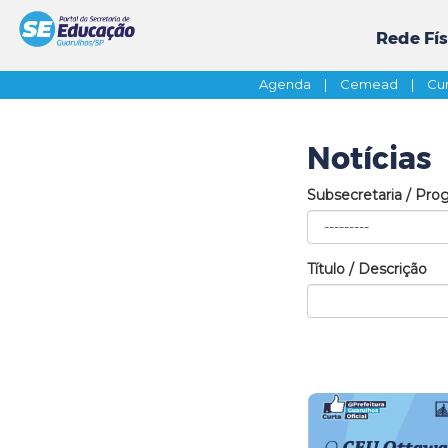
Rede Fís
Agenda
|
Cemead
|
Cur
Notícias
Subsecretaria / Pro
Título / Descrição