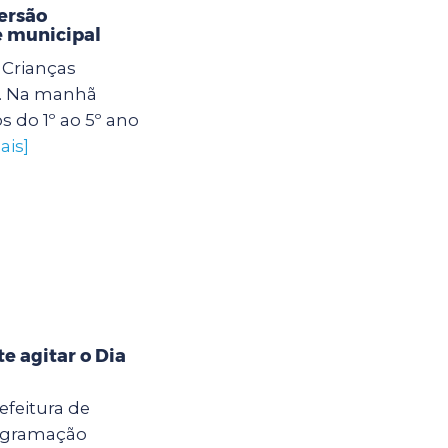
ersão
e municipal
Crianças
. Na manhã
os do 1º ao 5º ano
ais]
 agitar o Dia
efeitura de
rogramação