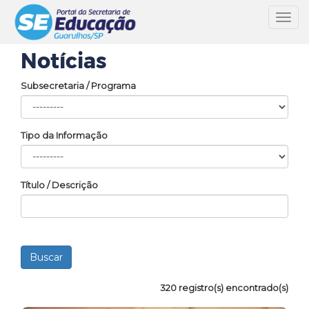
Toggl
navig
Notícias
Subsecretaria / Programa
Tipo da Informação
Título / Descrição
320 registro(s) encontrado(s)