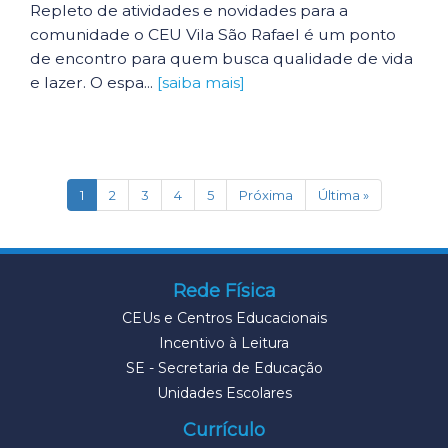
Repleto de atividades e novidades para a
comunidade o CEU Vila São Rafael é um ponto
de encontro para quem busca qualidade de vida
e lazer. O espa...
[saiba mais]
(current)
1
2
3
4
5
Próxima
Última »
Rede Física
CEUs e Centros Educacionais
Incentivo à Leitura
SE - Secretaria de Educação
Unidades Escolares
Currículo