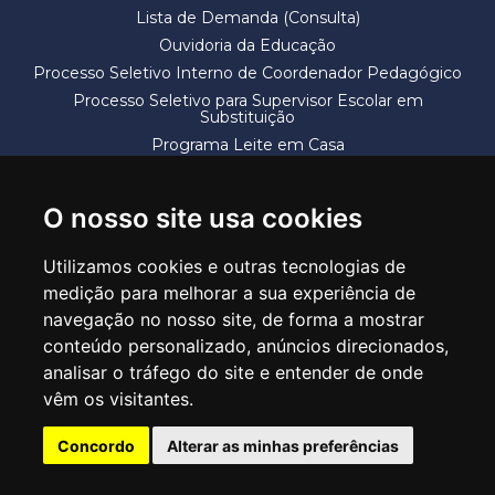
Lista de Demanda (Consulta)
Ouvidoria da Educação
Processo Seletivo Interno de Coordenador Pedagógico
Processo Seletivo para Supervisor Escolar em
Substituição
Programa Leite em Casa
Solicitação de Vaga
Termos e Condições
O nosso site usa cookies
Utilizamos cookies e outras tecnologias de
medição para melhorar a sua experiência de
navegação no nosso site, de forma a mostrar
conteúdo personalizado, anúncios direcionados,
SECRETARIA DE EDUCAÇÃO
analisar o tráfego do site e entender de onde
Rua Claudino Barbosa, 313 - Macedo - Guarulhos/SP CEP 07113-040
vêm os visitantes.
Central de Atendimento: *55 11 2475-7300
Concordo
Alterar as minhas preferências
PT