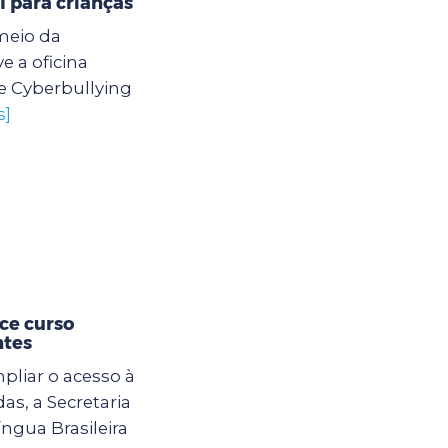
l para crianças
meio da
 a oficina
e Cyberbullying
s]
ce curso
ntes
mpliar o acesso à
s, a Secretaria
ngua Brasileira