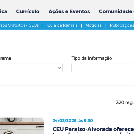
ica
Currículo
Ações e Eventos
Comunidade 
sos Gratuitos - CEUs
|
Guia de Ramais
|
Notícias
|
Publicaçõe
grama
Tipo da Informação
320 regi
24/03/2026, às 9:50
CEU Paraíso-Alvorada oferece 