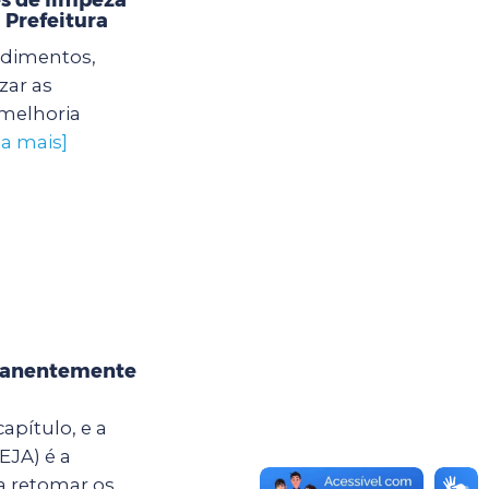
 Prefeitura
edimentos,
zar as
 melhoria
ba mais]
rmanentemente
apítulo, e a
EJA) é a
a retomar os