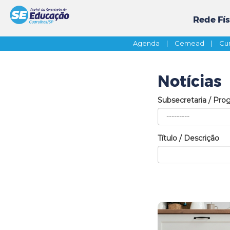
Rede Fís
Agenda
|
Cemead
|
Cur
Notícias
Subsecretaria / Pro
Título / Descrição