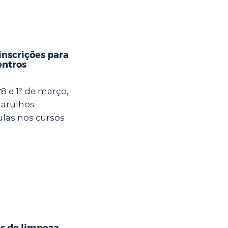
inscrições para
entros
8 e 1º de março,
uarulhos
ulas nos cursos
s de limpeza