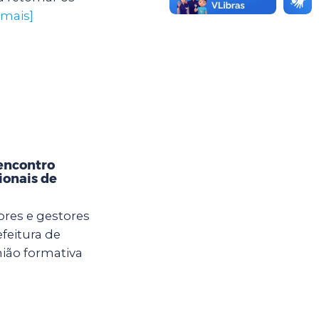
 mais]
encontro
ionais de
ores e gestores
feitura de
ião formativa