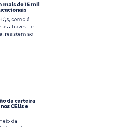
 mais de 15 mil
ucacionais
 HQs, como é
rias através de
, resistem ao
ão da carteira
 nos CEUs e
meio da