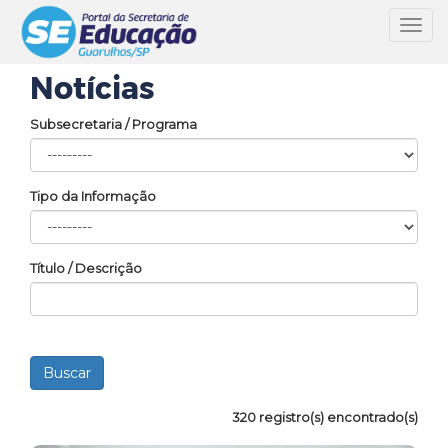
Toggl
navig
Notícias
Subsecretaria / Programa
Tipo da Informação
Título / Descrição
320 registro(s) encontrado(s)