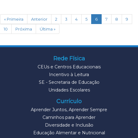
(current)
« Primeira
Anterior
2
3
4
5
6
7
8
9
10
Próxima
Última »
Rede Física
CEUs e Centros Educacionais
Incentivo à Leitura
SE - Secretaria de Educação
Unidades Escolares
Currículo
Aprender Juntos, Aprender Sempre
Caminhos para Aprender
Diversidade e Inclusão
Educação Alimentar e Nutricional