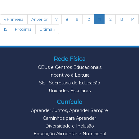
(current)
« Primeira
Anterior
7
8
9
10
11
12
13
14
15
Próxima
Última »
Rede Física
CEUs e Centros Educacionais
Incentivo à Leitura
SE - Secretaria de Educação
Unidades Escolares
Currículo
Aprender Juntos, Aprender Sempre
Caminhos para Aprender
Diversidade e Inclusão
Educação Alimentar e Nutricional