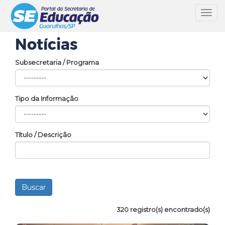
Toggl
navig
Notícias
Subsecretaria / Programa
Tipo da Informação
Título / Descrição
320 registro(s) encontrado(s)