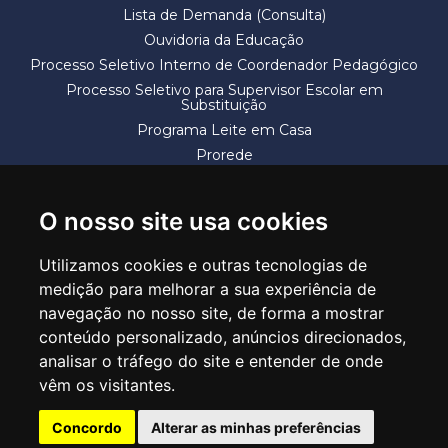
Lista de Demanda (Consulta)
Ouvidoria da Educação
Processo Seletivo Interno de Coordenador Pedagógico
Processo Seletivo para Supervisor Escolar em
Substituição
Programa Leite em Casa
Prorede
Solicitação de Vaga
Termos e Condições
O nosso site usa cookies
Utilizamos cookies e outras tecnologias de
medição para melhorar a sua experiência de
navegação no nosso site, de forma a mostrar
conteúdo personalizado, anúncios direcionados,
SECRETARIA DE EDUCAÇÃO
analisar o tráfego do site e entender de onde
Rua Claudino Barbosa, 313 - Macedo - Guarulhos/SP CEP 07113-040
vêm os visitantes.
Central de Atendimento: *55 11 2475-7300
Concordo
Alterar as minhas preferências