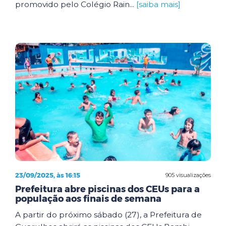
promovido pelo Colégio Rain...
[saiba mais]
23/09/2025, às 16:15
905 visualizações
Prefeitura abre piscinas dos CEUs para a
população aos finais de semana
A partir do próximo sábado (27), a Prefeitura de