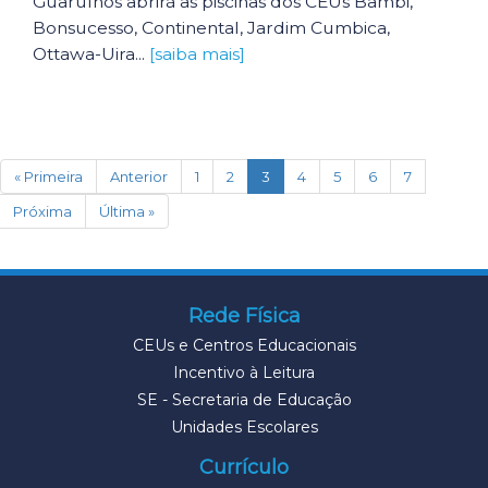
Guarulhos abrirá as piscinas dos CEUs Bambi,
Bonsucesso, Continental, Jardim Cumbica,
Ottawa-Uira...
[saiba mais]
(current)
« Primeira
Anterior
1
2
3
4
5
6
7
Próxima
Última »
Rede Física
CEUs e Centros Educacionais
Incentivo à Leitura
SE - Secretaria de Educação
Unidades Escolares
Currículo