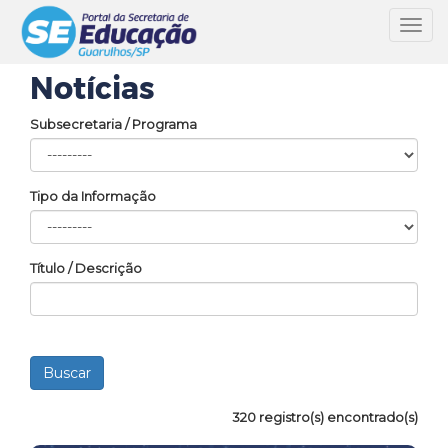
Toggl
navig
Notícias
Subsecretaria / Programa
Tipo da Informação
Título / Descrição
320 registro(s) encontrado(s)