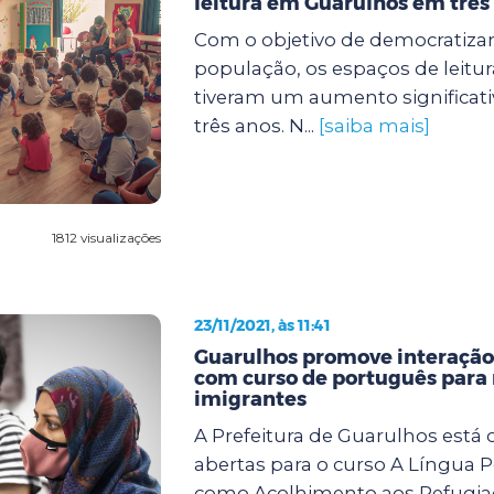
leitura em Guarulhos em três
Com o objetivo de democratizar
população, os espaços de leitu
tiveram um aumento significati
três anos. N...
[saiba mais]
1812 visualizações
23/11/2021, às 11:41
Guarulhos promove interação
com curso de português para 
imigrantes
A Prefeitura de Guarulhos está
abertas para o curso A Língua 
como Acolhimento aos Refugiad