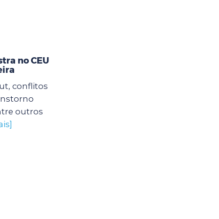
stra no CEU
eira
, conflitos
ranstorno
tre outros
is]