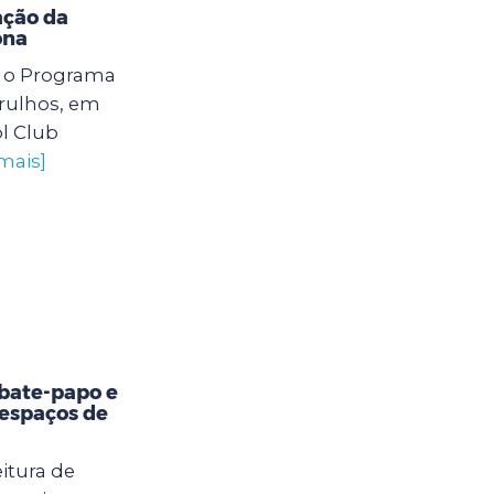
ação da
ona
6) o Programa
arulhos, em
l Club
mais]
bate-papo e
 espaços de
itura de