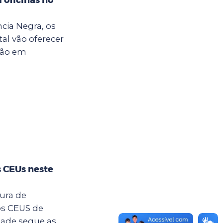
cia Negra, os
al vão oferecer
ção em
s CEUs neste
tura de
os CEUS de
dade segue as