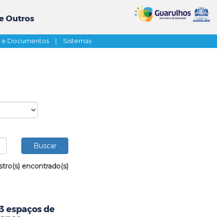
e Outros
s e Documentos
|
Sistemas
stro(s) encontrado(s)
23 espaços de