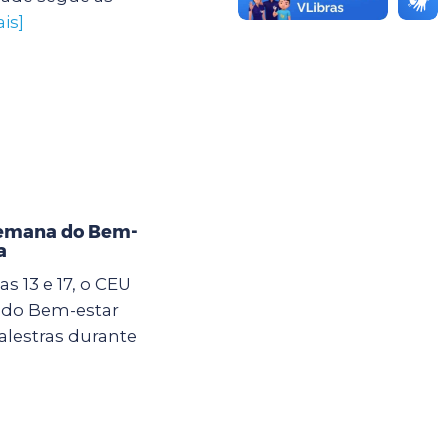
is]
Semana do Bem-
a
s 13 e 17, o CEU
 do Bem-estar
alestras durante