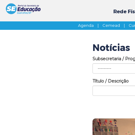
Rede Fís
Agenda
|
Cemead
|
Cur
Notícias
Subsecretaria / Pro
Título / Descrição