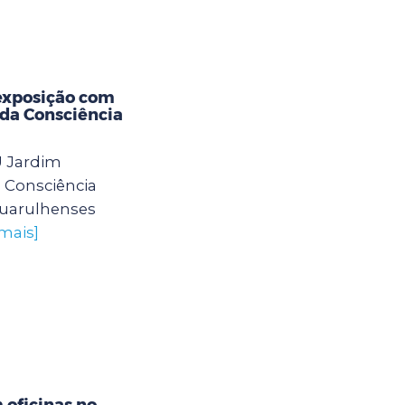
exposição com
 da Consciência
U Jardim
 Consciência
guarulhenses
 mais]
oficinas no