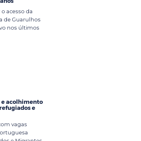
 anos
 o acesso da
ra de Guarulhos
vo nos últimos
 e acolhimento
refugiados e
 com vagas
Portuguesa
os e Migrantes.