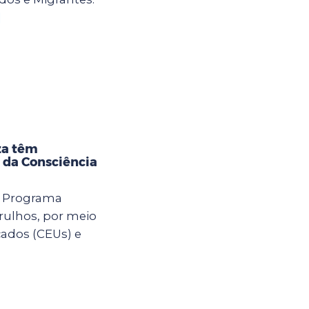
]
za têm
 da Consciência
o Programa
rulhos, por meio
cados (CEUs) e