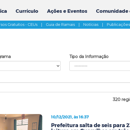
ica
Currículo
Ações e Eventos
Comunidade 
sos Gratuitos - CEUs
|
Guia de Ramais
|
Notícias
|
Publicaçõe
grama
Tipo da Informação
320 regi
10/12/2021, às 16:37
Prefeitura salta de seis para 