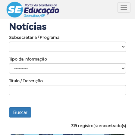
Toggl
navig
Notícias
Subsecretaria / Programa
Tipo da Informação
Título / Descrição
319 registro(s) encontrado(s)