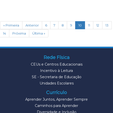
(current)
« Primeira
Anterior
6
7
8
9
10
11
12
13
14
Próxima
Última »
Rede Física
CEUs e Centros Educacionais
Incentivo à Leitura
SE - Secretaria de Educação
Unidades Escolares
Currículo
Aprender Juntos, Aprender Sempre
Caminhos para Aprender
Diversidade e Inclusão