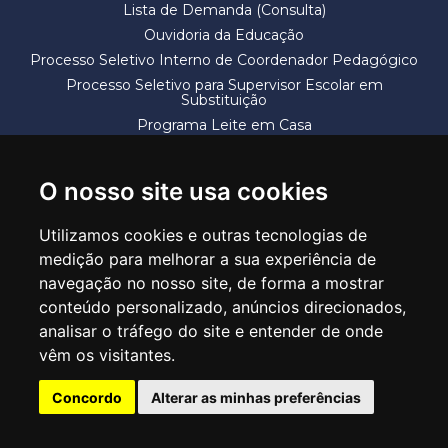
Lista de Demanda (Consulta)
Ouvidoria da Educação
Processo Seletivo Interno de Coordenador Pedagógico
Processo Seletivo para Supervisor Escolar em
Substituição
Programa Leite em Casa
Solicitação de Vaga
Termos e Condições
O nosso site usa cookies
Utilizamos cookies e outras tecnologias de
medição para melhorar a sua experiência de
navegação no nosso site, de forma a mostrar
conteúdo personalizado, anúncios direcionados,
SECRETARIA DE EDUCAÇÃO
analisar o tráfego do site e entender de onde
Rua Claudino Barbosa, 313 - Macedo - Guarulhos/SP CEP 07113-040
vêm os visitantes.
Central de Atendimento: *55 11 2475-7300
Concordo
Alterar as minhas preferências
PT