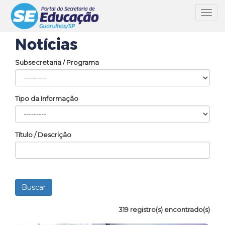
Toggl
navig
Notícias
Subsecretaria / Programa
Tipo da Informação
Título / Descrição
319 registro(s) encontrado(s)