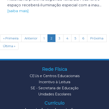
espaço receberá iluminação especial com a inau...
[saiba mais]
(current)
« Primeira
Anterior
1
2
3
4
5
6
Próxima
Última »
Rede Física
CEUs e Centros Educacionais
Incentivo à Leitura
SE - Secretaria de Educação
Unidades Escolares
Currículo