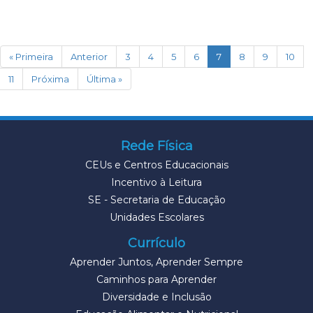
(current)
« Primeira
Anterior
3
4
5
6
7
8
9
10
11
Próxima
Última »
Rede Física
CEUs e Centros Educacionais
Incentivo à Leitura
SE - Secretaria de Educação
Unidades Escolares
Currículo
Aprender Juntos, Aprender Sempre
Caminhos para Aprender
Diversidade e Inclusão