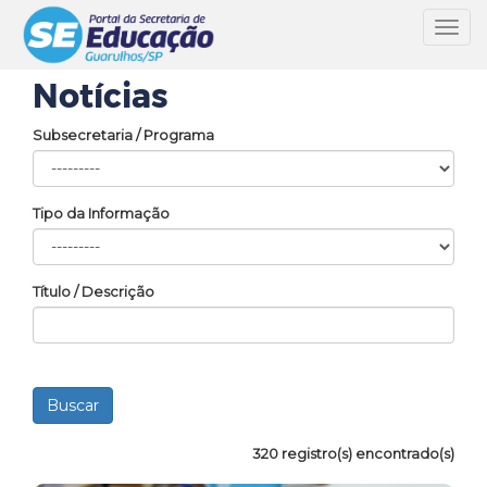
Toggl
navig
Notícias
Subsecretaria / Programa
Tipo da Informação
Título / Descrição
320 registro(s) encontrado(s)