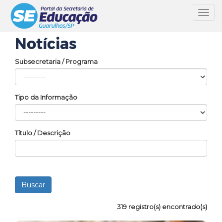
Toggl
navig
Notícias
Subsecretaria / Programa
Tipo da Informação
Título / Descrição
319 registro(s) encontrado(s)