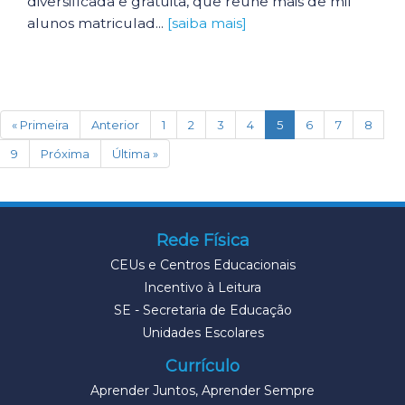
diversificada e gratuita, que reúne mais de mil
alunos matriculad...
[saiba mais]
(current)
« Primeira
Anterior
1
2
3
4
5
6
7
8
9
Próxima
Última »
Rede Física
CEUs e Centros Educacionais
Incentivo à Leitura
SE - Secretaria de Educação
Unidades Escolares
Currículo
Aprender Juntos, Aprender Sempre