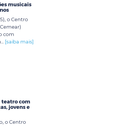
es musicais
unos
5), o Centro
 (Cemear)
o com
..
[saiba mais]
 teatro com
as, jovens e
o, o Centro