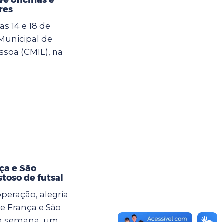
res
s 14 e 18 de
 Municipal de
ssoa (CMIL), na
ça e São
toso de futsal
eração, alegria
e França e São
ma semana, um