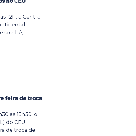
os no CEU
às 12h, o Centro
ontinental
e crochê,
 feira de troca
30 às 15h30, o
IL) do CEU
ra de troca de