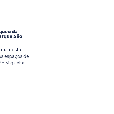
aquecida
Parque São
gura nesta
vos espaços de
ão Miguel: a