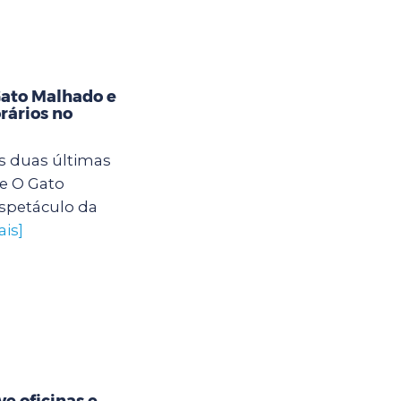
Gato Malhado e
rários no
s duas últimas
e O Gato
spetáculo da
ais]
e oficinas e