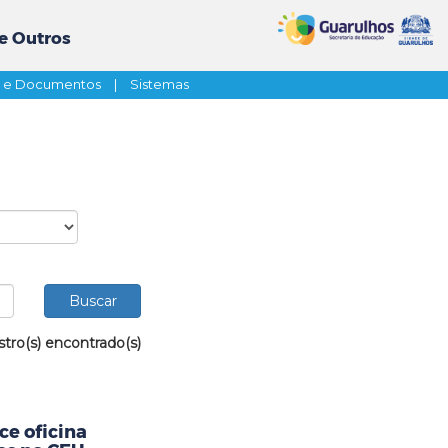
e Outros
s e Documentos
|
Sistemas
stro(s) encontrado(s)
ce oficina