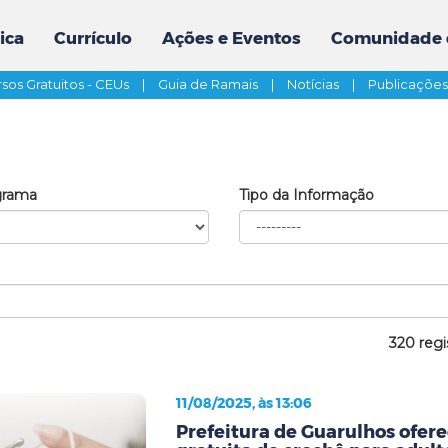
ica
Currículo
Ações e Eventos
Comunidade 
sos Gratuitos - CEUs
|
Guia de Ramais
|
Notícias
|
Publicaçõe
grama
Tipo da Informação
320 regi
11/08/2025, às 13:06
Prefeitura de Guarulhos ofere