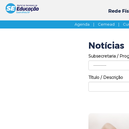
Rede Fís
Agenda
|
Cemead
|
Cur
Notícias
Subsecretaria / Pro
Título / Descrição