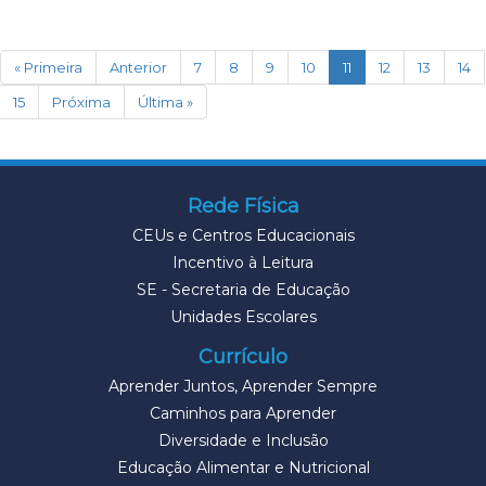
(current)
« Primeira
Anterior
7
8
9
10
11
12
13
14
15
Próxima
Última »
Rede Física
CEUs e Centros Educacionais
Incentivo à Leitura
SE - Secretaria de Educação
Unidades Escolares
Currículo
Aprender Juntos, Aprender Sempre
Caminhos para Aprender
Diversidade e Inclusão
Educação Alimentar e Nutricional