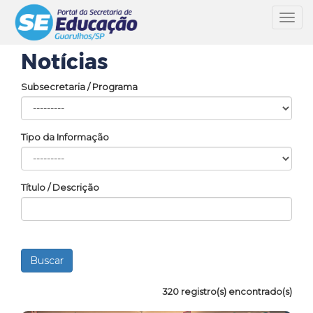
Toggl
navig
Notícias
Subsecretaria / Programa
Tipo da Informação
Título / Descrição
320 registro(s) encontrado(s)