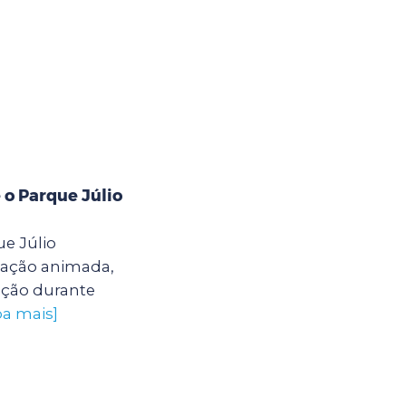
 o Parque Júlio
e Júlio
ação animada,
ação durante
ba mais]