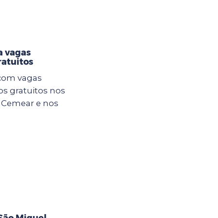
a vagas
atuitos
 com vagas
os gratuitos nos
o Cemear e nos
São Miguel