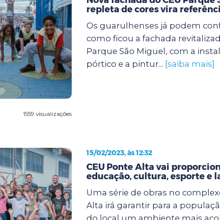
repleta de cores vira referênc
Os guarulhenses já podem confe
como ficou a fachada revitaliza
Parque São Miguel, com a insta
pórtico e a pintur...
[saiba mais]
1559 visualizações
15/02/2023, às 12:32
CEU Ponte Alta vai proporcio
educação, cultura, esporte e l
Uma série de obras no comple
Alta irá garantir para a popula
do local um ambiente mais ac