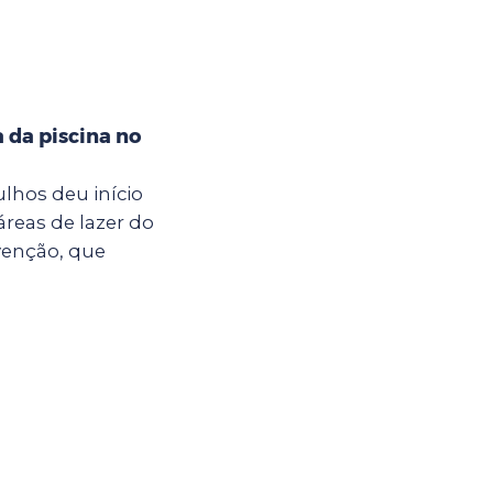
a da piscina no
ulhos deu início
áreas de lazer do
venção, que