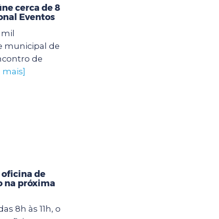
úne cerca de 8
ional Eventos
 mil
e municipal de
ncontro de
a mais]
oficina de
o na próxima
das 8h às 11h, o