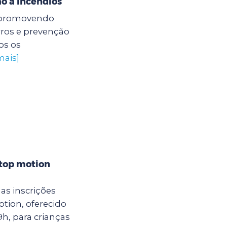
o a incêndios
á promovendo
rros e prevenção
os os
mais]
stop motion
as inscrições
otion, oferecido
9h, para crianças