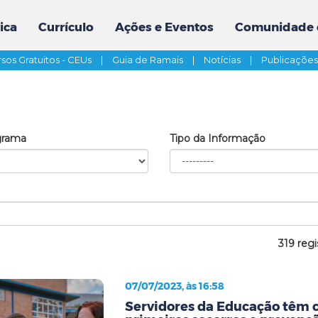
ica
Currículo
Ações e Eventos
Comunidade 
sos Gratuitos - CEUs
|
Guia de Ramais
|
Notícias
|
Publicaçõe
grama
Tipo da Informação
319 regi
07/07/2023, às 16:58
Servidores da Educação têm 