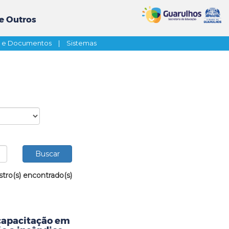
e Outros
s e Documentos
|
Sistemas
stro(s) encontrado(s)
capacitação em