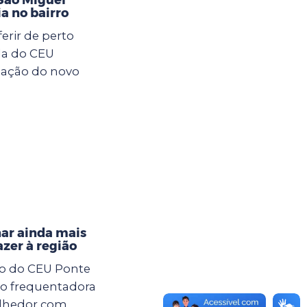
ia no bairro
rir de perto
da do CEU
lação do novo
nar ainda mais
azer à região
xo do CEU Ponte
ção frequentadora
olhedor com