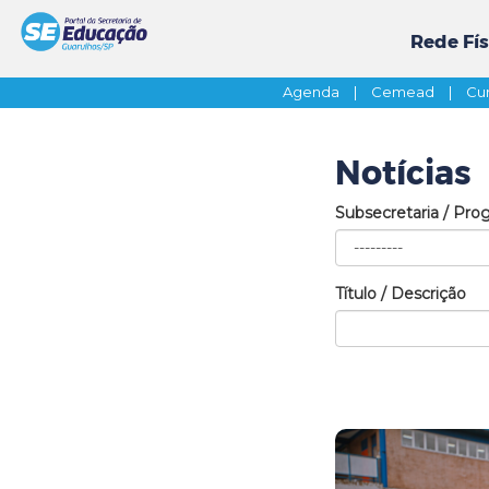
Rede Fís
Agenda
|
Cemead
|
Cur
Notícias
Subsecretaria / Pro
Título / Descrição