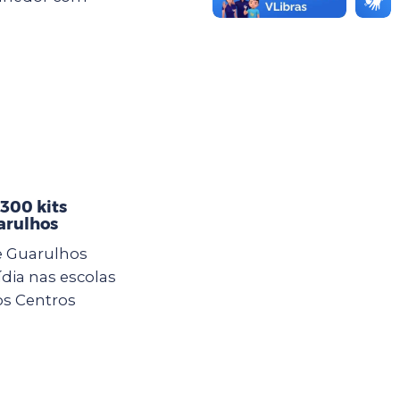
 300 kits
arulhos
e Guarulhos
ídia nas escolas
os Centros