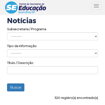
Toggl
navig
Notícias
Subsecretaria / Programa
Tipo da Informação
Título / Descrição
320 registro(s) encontrado(s)