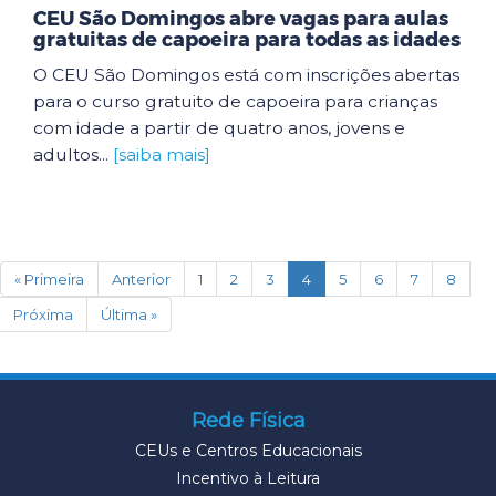
CEU São Domingos abre vagas para aulas
gratuitas de capoeira para todas as idades
O CEU São Domingos está com inscrições abertas
para o curso gratuito de capoeira para crianças
com idade a partir de quatro anos, jovens e
adultos...
[saiba mais]
(current)
« Primeira
Anterior
1
2
3
4
5
6
7
8
Próxima
Última »
Rede Física
CEUs e Centros Educacionais
Incentivo à Leitura