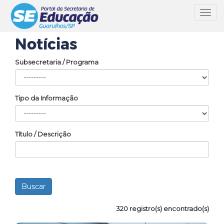
Toggl
navig
Notícias
Subsecretaria / Programa
Tipo da Informação
Título / Descrição
320 registro(s) encontrado(s)