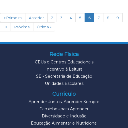
(current)
« Primeira
Anterior
2
3
4
5
6
7
8
9
10
Próxima
Última »
Rede Física
CEUs e Centros Educacionais
Incentivo à Leitura
SE - Secretaria de Educação
Unidades Escolares
Currículo
Aprender Juntos, Aprender Sempre
Caminhos para Aprender
Diversidade e Inclusão
Educação Alimentar e Nutricional