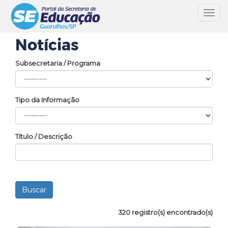
Toggl
navig
Notícias
Subsecretaria / Programa
Tipo da Informação
Título / Descrição
320 registro(s) encontrado(s)