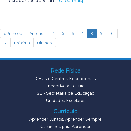
estudantes do 5º an...
[saiba mais]
(current)
« Primeira
Anterior
4
5
6
7
8
9
10
11
12
Próxima
Última »
Rede Física
CEUs e Centros Educacionais
Incentivo à Leitura
SE - Secretaria de Educação
Unidades Escolares
Currículo
Aprender Juntos, Aprender Sempre
Caminhos para Aprender