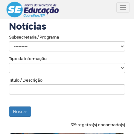
Toggl
navig
Notícias
Subsecretaria / Programa
Tipo da Informação
Título / Descrição
319 registro(s) encontrado(s)