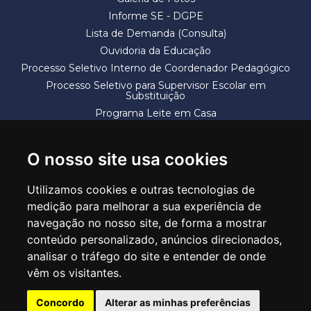
Informe SE - DGPE
Lista de Demanda (Consulta)
Ouvidoria da Educação
Processo Seletivo Interno de Coordenador Pedagógico
Processo Seletivo para Supervisor Escolar em
Substituição
Programa Leite em Casa
Solicitação de Vaga
Termos e Condições
O nosso site usa cookies
Utilizamos cookies e outras tecnologias de
medição para melhorar a sua experiência de
navegação no nosso site, de forma a mostrar
conteúdo personalizado, anúncios direcionados,
SECRETARIA DE EDUCAÇÃO
analisar o tráfego do site e entender de onde
Rua Claudino Barbosa, 313 - Macedo - Guarulhos/SP CEP 07113-040
vêm os visitantes.
Central de Atendimento: *55 11 2475-7300
Concordo
Alterar as minhas preferências