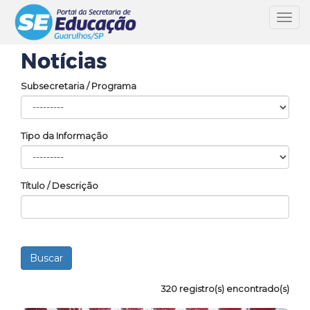
Toggl
navig
Notícias
Subsecretaria / Programa
Tipo da Informação
Título / Descrição
320 registro(s) encontrado(s)