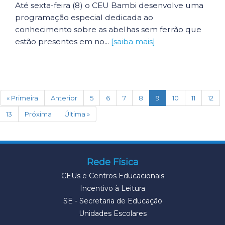
Até sexta-feira (8) o CEU Bambi desenvolve uma
programação especial dedicada ao
conhecimento sobre as abelhas sem ferrão que
estão presentes em no...
[saiba mais]
(current)
« Primeira
Anterior
5
6
7
8
9
10
11
12
13
Próxima
Última »
Rede Física
CEUs e Centros Educacionais
Incentivo à Leitura
SE - Secretaria de Educação
Unidades Escolares