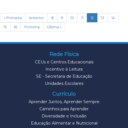
(current)
« Primeira
Anterior
8
9
10
11
12
13
14
15
16
Próxima
Última »
Rede Física
CEUs e Centros Educacionais
Incentivo à Leitura
SE - Secretaria de Educação
Unidades Escolares
Currículo
Aprender Juntos, Aprender Sempre
Caminhos para Aprender
Diversidade e Inclusão
Educação Alimentar e Nutricional