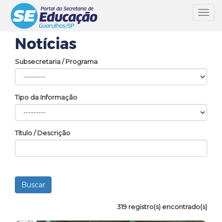
Toggl
navig
Notícias
Subsecretaria / Programa
Tipo da Informação
Título / Descrição
319 registro(s) encontrado(s)