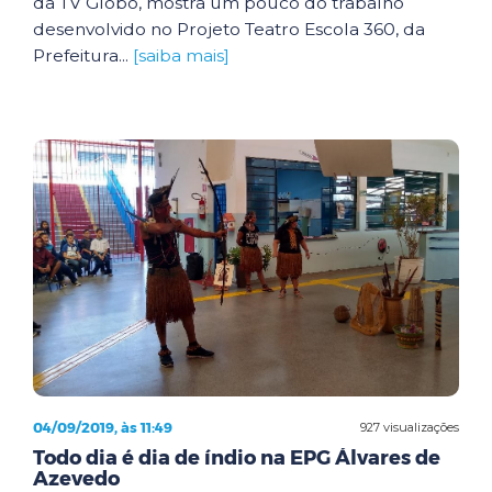
da TV Globo, mostra um pouco do trabalho
desenvolvido no Projeto Teatro Escola 360, da
Prefeitura...
[saiba mais]
04/09/2019, às 11:49
927 visualizações
Todo dia é dia de índio na EPG Álvares de
Azevedo