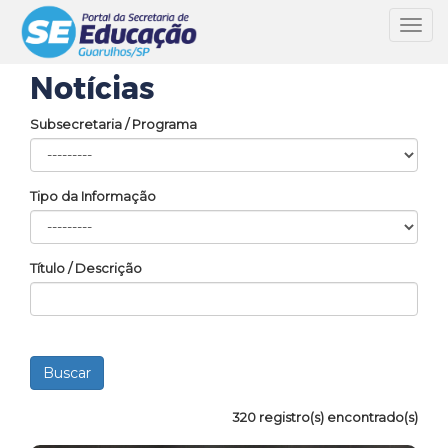
Toggl
navig
Notícias
Subsecretaria / Programa
Tipo da Informação
Título / Descrição
320 registro(s) encontrado(s)