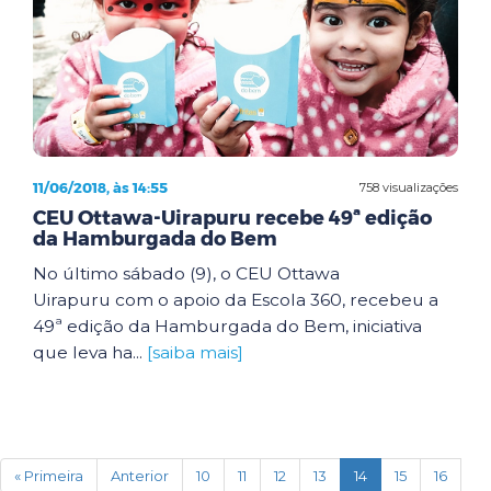
11/06/2018, às 14:55
758 visualizações
CEU Ottawa-Uirapuru recebe 49ª edição
da Hamburgada do Bem
No último sábado (9), o CEU Ottawa
Uirapuru com o apoio da Escola 360, recebeu a
49ª edição da Hamburgada do Bem, iniciativa
que leva ha...
[saiba mais]
(current)
« Primeira
Anterior
10
11
12
13
14
15
16