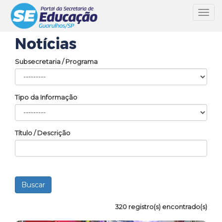
Toggl
navig
Notícias
Subsecretaria / Programa
Tipo da Informação
Título / Descrição
320 registro(s) encontrado(s)