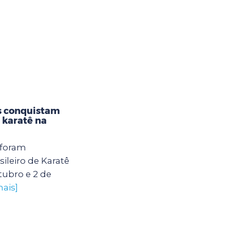
s conquistam
karatê na
 foram
leiro de Karatê
tubro e 2 de
mais]