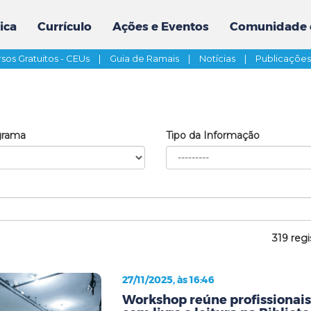
ica
Currículo
Ações e Eventos
Comunidade 
sos Gratuitos - CEUs
|
Guia de Ramais
|
Notícias
|
Publicaçõe
grama
Tipo da Informação
319 regi
27/11/2025, às 16:46
Workshop reúne profissionai