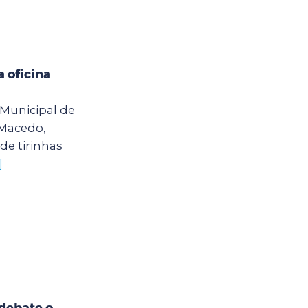
 oficina
o Municipal de
 Macedo,
de tirinhas
]
debate o