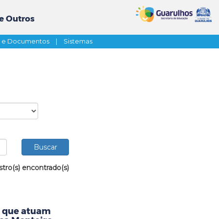
e Outros
s e Documentos
|
Sistemas
stro(s) encontrado(s)
s que atuam