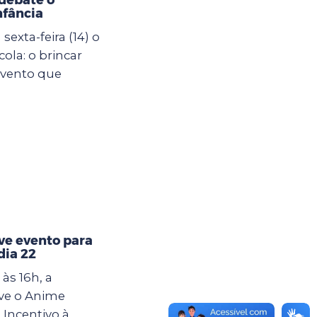
nfância
exta-feira (14) o
ola: o brincar
evento que
e evento para
dia 22
às 16h, a
ve o Anime
 Incentivo à