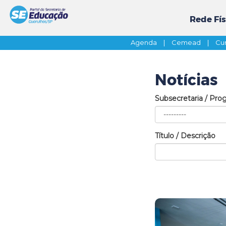
Rede Fís
Agenda
|
Cemead
|
Cur
Notícias
Subsecretaria / Pro
Título / Descrição