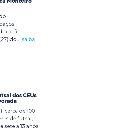
eca Monteiro
 do
spaços
Educação
27) do...
[saiba
utsal dos CEUs
vorada
, cerca de 100
Us de futsal,
 sete a 13 anos