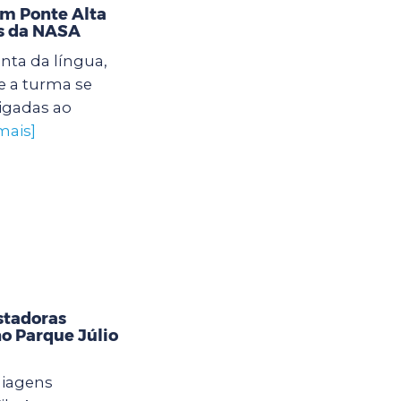
im Ponte Alta
as da NASA
nta da língua,
 a turma se
igadas ao
mais]
stadoras
o Parque Júlio
uiagens