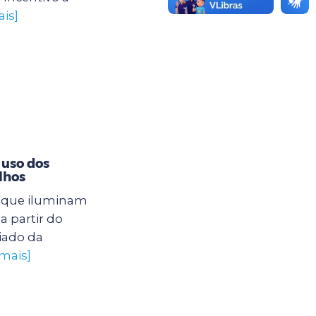
ais]
 uso dos
lhos
s que iluminam
a partir do
iado da
 mais]