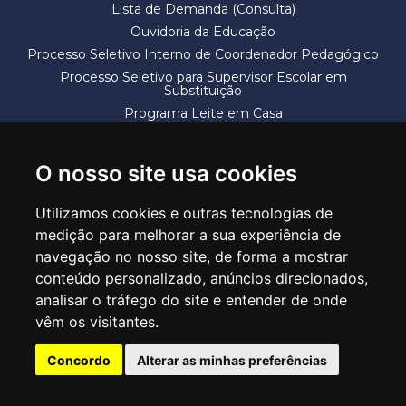
Lista de Demanda (Consulta)
Ouvidoria da Educação
Processo Seletivo Interno de Coordenador Pedagógico
Processo Seletivo para Supervisor Escolar em
Substituição
Programa Leite em Casa
Solicitação de Vaga
Termos e Condições
O nosso site usa cookies
Utilizamos cookies e outras tecnologias de
medição para melhorar a sua experiência de
navegação no nosso site, de forma a mostrar
conteúdo personalizado, anúncios direcionados,
SECRETARIA DE EDUCAÇÃO
analisar o tráfego do site e entender de onde
Rua Claudino Barbosa, 313 - Macedo - Guarulhos/SP CEP 07113-040
vêm os visitantes.
Central de Atendimento: *55 11 2475-7300
Concordo
Alterar as minhas preferências
PT