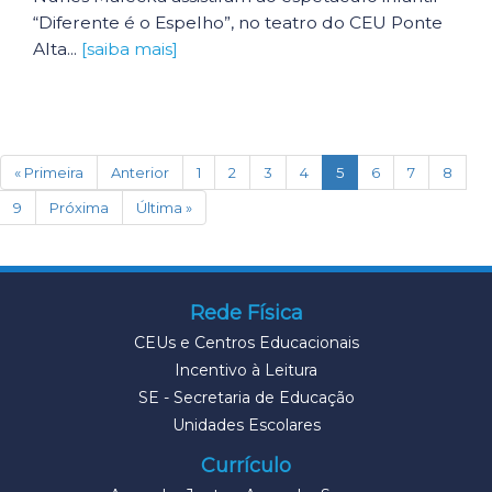
“Diferente é o Espelho”, no teatro do CEU Ponte
Alta...
[saiba mais]
(current)
« Primeira
Anterior
1
2
3
4
5
6
7
8
9
Próxima
Última »
Rede Física
CEUs e Centros Educacionais
Incentivo à Leitura
SE - Secretaria de Educação
Unidades Escolares
Currículo