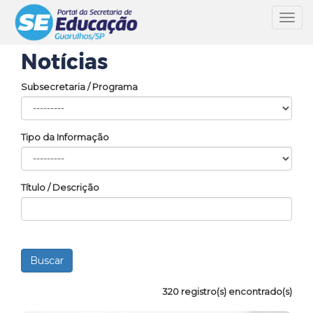
Toggl
navig
Notícias
Subsecretaria / Programa
Tipo da Informação
Título / Descrição
320 registro(s) encontrado(s)