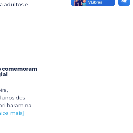
ra adultos e
os comemoram
ial
ira,
alunos dos
brilharam na
aiba mais]