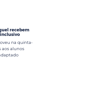
iguel recebem
inclusivo
oveu na quinta-
s aos alunos
 adaptado