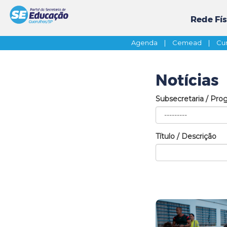
Rede Fís
Agenda
|
Cemead
|
Cur
Notícias
Subsecretaria / Pro
Título / Descrição