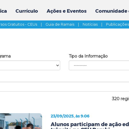
ica
Currículo
Ações e Eventos
Comunidade 
sos Gratuitos - CEUs
|
Guia de Ramais
|
Notícias
|
Publicaçõe
grama
Tipo da Informação
320 regi
23/09/2025, às 9:06
Alunos participam de ação ed