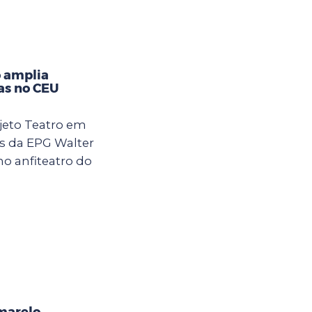
 amplia
ças no CEU
jeto Teatro em
s da EPG Walter
 no anfiteatro do
marelo