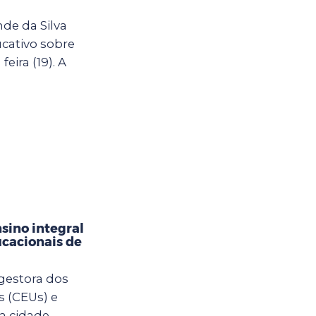
de da Silva
cativo sobre
eira (19). A
sino integral
cacionais de
 gestora dos
s (CEUs) e
a cidade