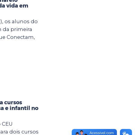
da vida em
), os alunos do
m da primeira
ue Conectam,
ra cursos
a e infantil no
o CEU
ara dois cursos