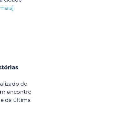
 mais]
stórias
calizado do
um encontro
e da última