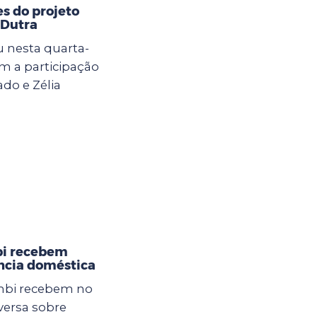
s do projeto
 Dutra
 nesta quarta-
om a participação
do e Zélia
bi recebem
ência doméstica
mbi recebem no
ersa sobre