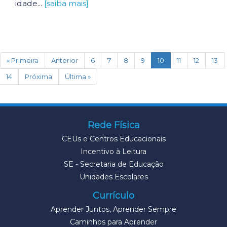
idade...
[saiba mais]
(current)
« Primeira
Anterior
6
7
8
9
10
11
12
13
14
Próxima
Última »
Rede Física
CEUs e Centros Educacionais
Incentivo à Leitura
SE - Secretaria de Educação
Unidades Escolares
Currículo
Aprender Juntos, Aprender Sempre
Caminhos para Aprender