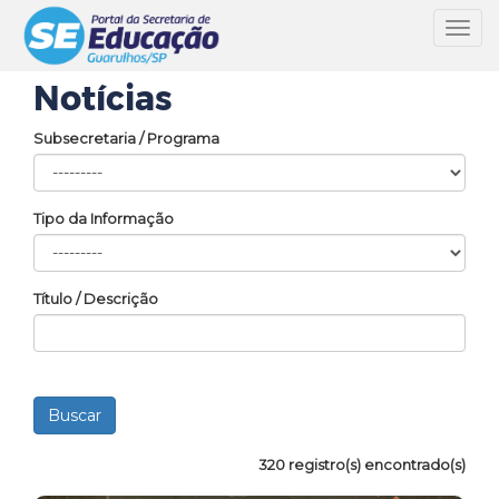
Toggl
navig
Notícias
Subsecretaria / Programa
Tipo da Informação
Título / Descrição
320 registro(s) encontrado(s)