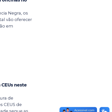
cia Negra, os
al vão oferecer
ção em
s CEUs neste
tura de
os CEUS de
dade segue as