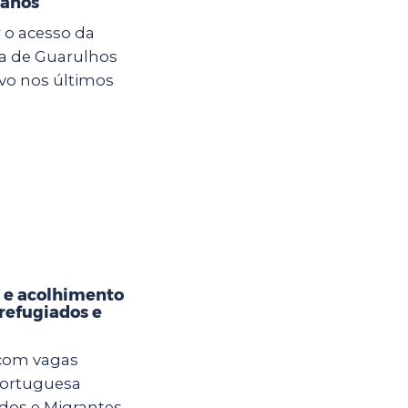
 anos
 o acesso da
ra de Guarulhos
vo nos últimos
 e acolhimento
refugiados e
 com vagas
Portuguesa
os e Migrantes.