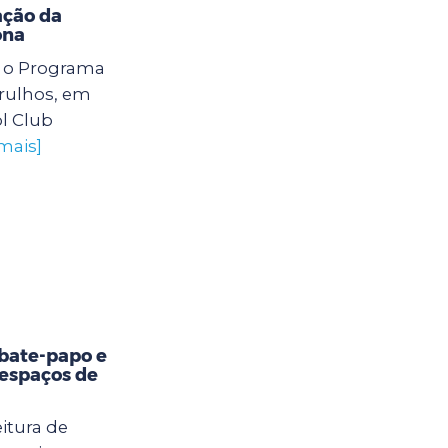
ação da
ona
6) o Programa
arulhos, em
l Club
mais]
bate-papo e
 espaços de
itura de