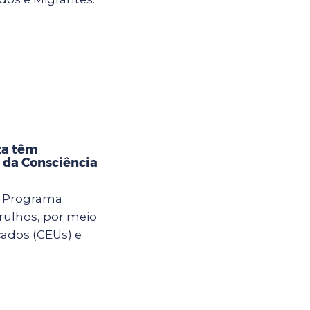
]
za têm
 da Consciência
o Programa
rulhos, por meio
cados (CEUs) e