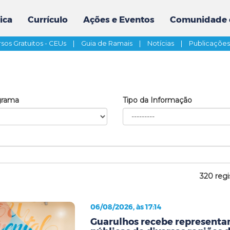
ica
Currículo
Ações e Eventos
Comunidade 
sos Gratuitos - CEUs
|
Guia de Ramais
|
Notícias
|
Publicaçõe
grama
Tipo da Informação
320 regi
06/08/2026, às 17:14
Guarulhos recebe representan