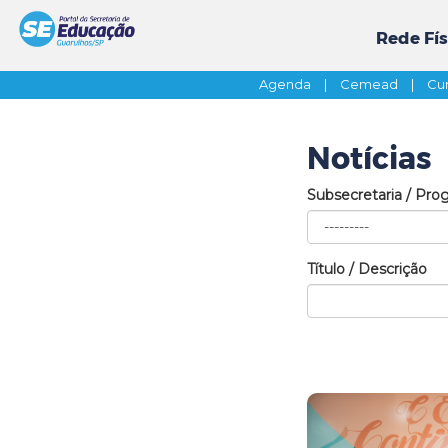
Rede Fís
Agenda
|
Cemead
|
Cur
Notícias
Subsecretaria / Pro
Título / Descrição