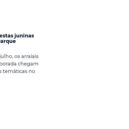
estas juninas
Parque
ulho, os arraiais
mporada chegam
s temáticas no