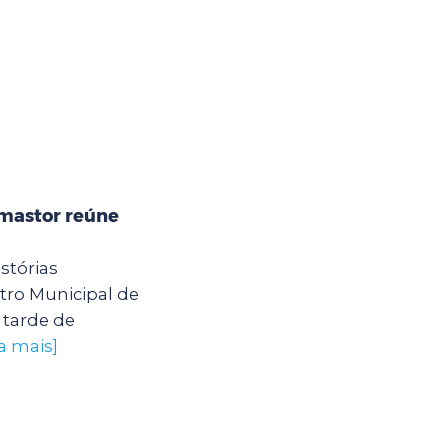
mastor reúne
stórias
ro Municipal de
tarde de
a mais]