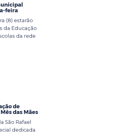
municipal
-feira
a (8) estarão
as da Educação
scolas da rede
ação de
o Mês das Mães
la São Rafael
cial dedicada