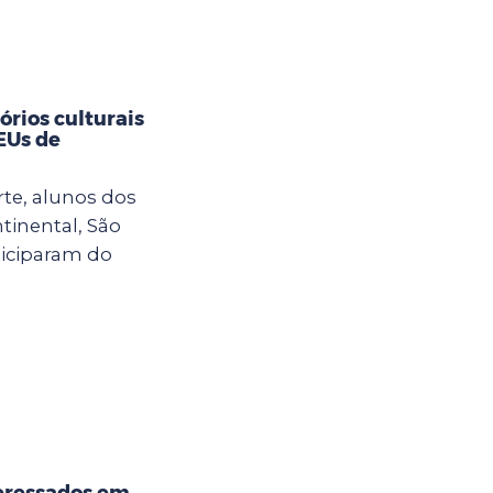
rios culturais
CEUs de
rte, alunos dos
tinental, São
ticiparam do
eressados em