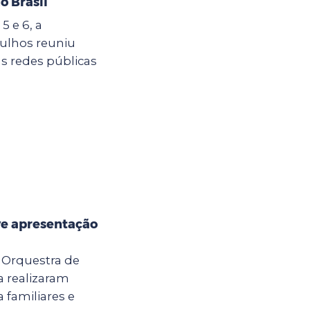
o Brasil
5 e 6, a
ulhos reuniu
s redes públicas
e apresentação
a Orquestra de
 realizaram
 familiares e