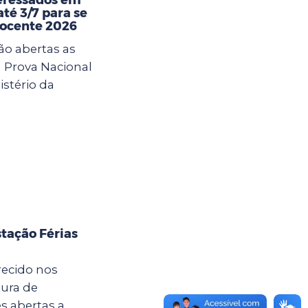
té 3/7 para se
Docente 2026
ão abertas as
a Prova Nacional
istério da
tação Férias
recido nos
tura de
s abertas a