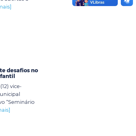
mais]
e desafios no
fantil
12) vice-
unicipal
vo “Seminário
ais]