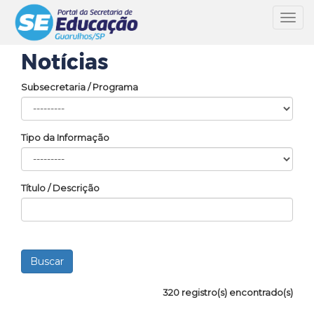
Toggl
navig
Notícias
Subsecretaria / Programa
Tipo da Informação
Título / Descrição
320 registro(s) encontrado(s)