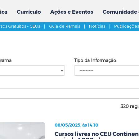
ica
Currículo
Ações e Eventos
Comunidade 
sos Gratuitos - CEUs
|
Guia de Ramais
|
Notícias
|
Publicaçõe
grama
Tipo da Informação
320 regi
08/05/2025, às 14:10
Cursos livres no CEU Contine