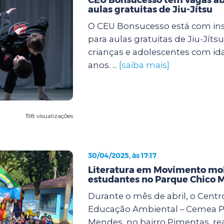
aulas gratuitas de Jiu-Jítsu
O CEU Bonsucesso está com ins
para aulas gratuitas de Jiu-Jíts
crianças e adolescentes com ida
anos. ...
[saiba mais]
198 visualizações
30/04/2025, às 17:17
Literatura em Movimento mob
estudantes no Parque Chico 
Durante o mês de abril, o Centr
Educação Ambiental – Cemea P
Mendes, no bairro Pimentas, rea