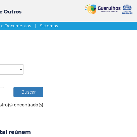
e Outros
s e Documentos
|
Sistemas
stro(s) encontrado(s)
ntal reúnem