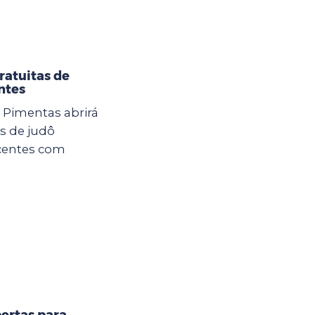
ratuitas de
ntes
U Pimentas abrirá
as de judô
scentes com
ertas para