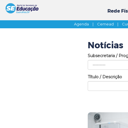
Rede Fís
Agenda
|
Cemead
|
Cur
Notícias
Subsecretaria / Pro
Título / Descrição