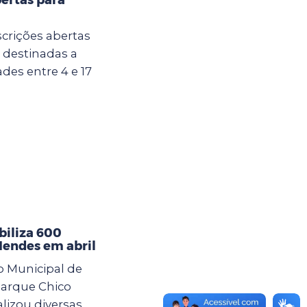
crições abertas
u destinadas a
des entre 4 e 17
iliza 600
Mendes em abril
o Municipal de
arque Chico
lizou diversas