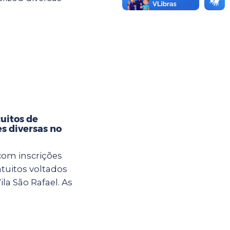
tuitos de
es diversas no
com inscrições
atuitos voltados
la São Rafael. As