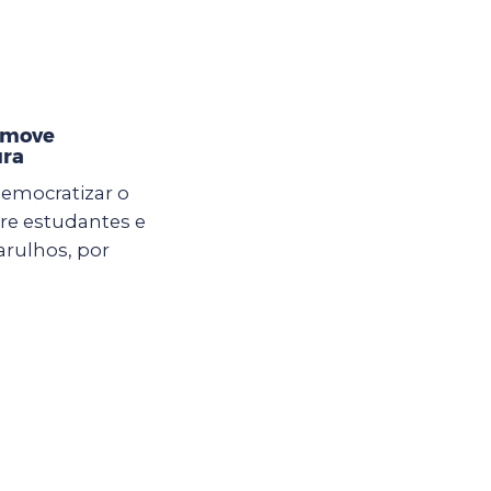
omove
ura
democratizar o
ntre estudantes e
arulhos, por