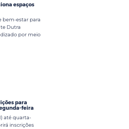
ciona espaços
e bem-estar para
nte Dutra
ndizado por meio
rições para
segunda-feira
) até quarta-
brirá inscrições