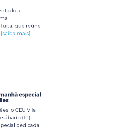
entado a
uma
tuita, que reúne
.
[saiba mais]
 manhã especial
ães
es, o CEU Vila
sábado (10),
pecial dedicada