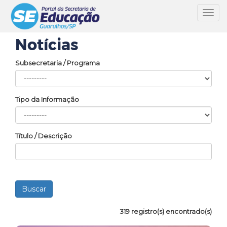
Toggl
navig
Notícias
Subsecretaria / Programa
Tipo da Informação
Título / Descrição
319 registro(s) encontrado(s)