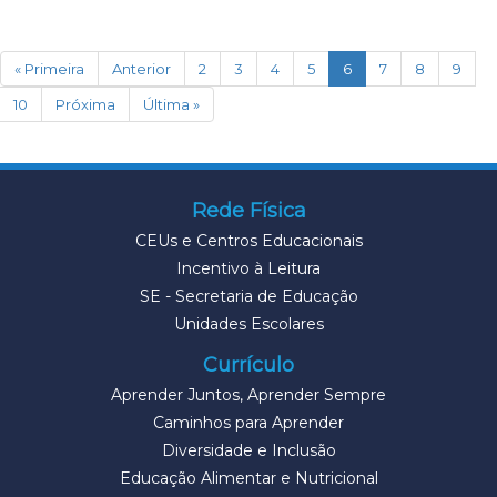
(current)
« Primeira
Anterior
2
3
4
5
6
7
8
9
10
Próxima
Última »
Rede Física
CEUs e Centros Educacionais
Incentivo à Leitura
SE - Secretaria de Educação
Unidades Escolares
Currículo
Aprender Juntos, Aprender Sempre
Caminhos para Aprender
Diversidade e Inclusão
Educação Alimentar e Nutricional