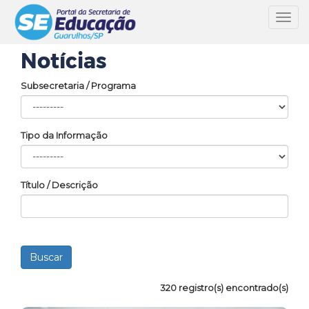
Toggl
navig
Notícias
Subsecretaria / Programa
Tipo da Informação
Título / Descrição
320 registro(s) encontrado(s)