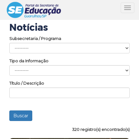
Toggl
navig
Notícias
Subsecretaria / Programa
Tipo da Informação
Título / Descrição
320 registro(s) encontrado(s)