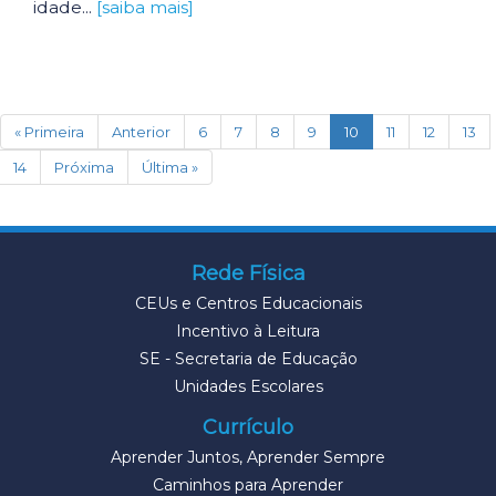
idade...
[saiba mais]
(current)
« Primeira
Anterior
6
7
8
9
10
11
12
13
14
Próxima
Última »
Rede Física
CEUs e Centros Educacionais
Incentivo à Leitura
SE - Secretaria de Educação
Unidades Escolares
Currículo
Aprender Juntos, Aprender Sempre
Caminhos para Aprender