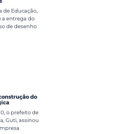
s
ria de Educação,
u a entrega do
so de desenho
 construção do
gica
10, o prefeito de
, Guti, assinou
empresa