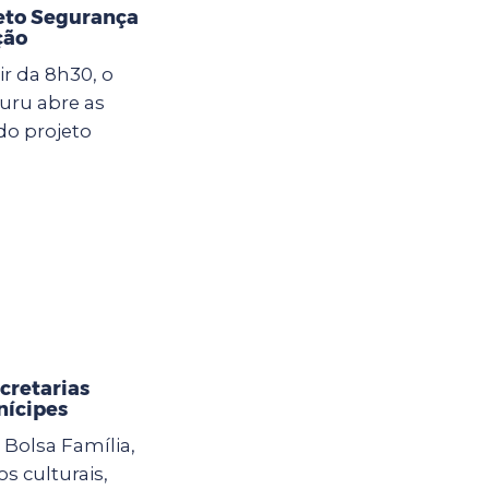
jeto Segurança
ção
ir da 8h30, o
uru abre as
do projeto
cretarias
nícipes
Bolsa Família,
s culturais,