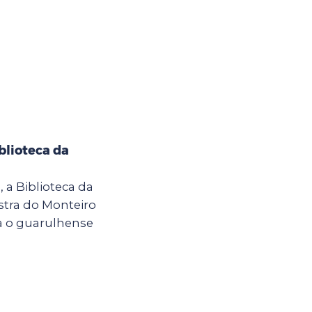
blioteca da
h, a Biblioteca da
stra do Monteiro
a o guarulhense