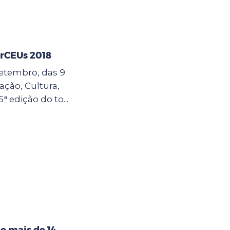
erCEUs 2018
 setembro, das 9
cação, Cultura,
6ª edição do to...
e mais de 14