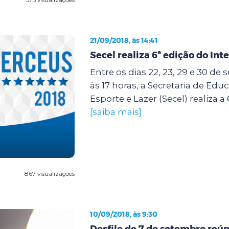
21/09/2018, às 14:41
Secel realiza 6ª edição do Int
Entre os dias 22, 23, 29 e 30 de
às 17 horas, a Secretaria de Edu
Esporte e Lazer (Secel) realiza a 
[saiba mais]
867 visualizações
10/09/2018, às 9:30
Desfile de 7 de setembro reún