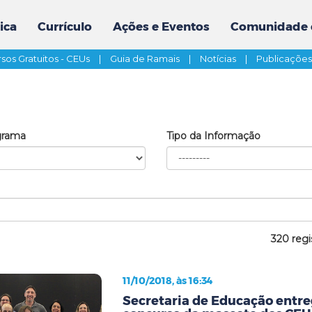
ica
Currículo
Ações e Eventos
Comunidade 
sos Gratuitos - CEUs
|
Guia de Ramais
|
Notícias
|
Publicaçõe
grama
Tipo da Informação
320 regi
11/10/2018, às 16:34
Secretaria de Educação entr