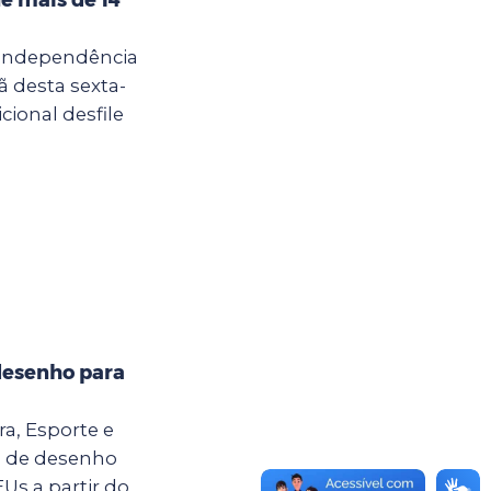
 Independência
ã desta sexta-
cional desfile
desenho para
ra, Esporte e
o de desenho
Us a partir do