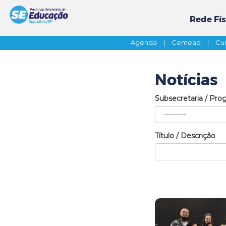
Rede Fís
Agenda
|
Cemead
|
Cur
Notícias
Subsecretaria / Pro
Título / Descrição