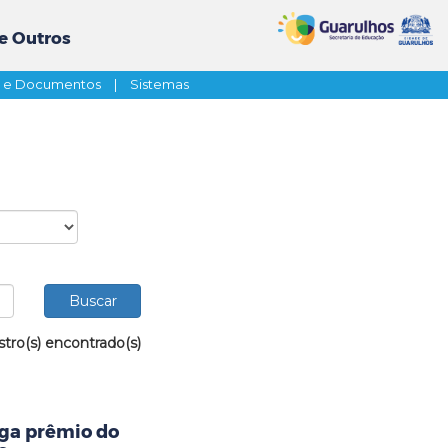
e Outros
s e Documentos
|
Sistemas
stro(s) encontrado(s)
ega prêmio do