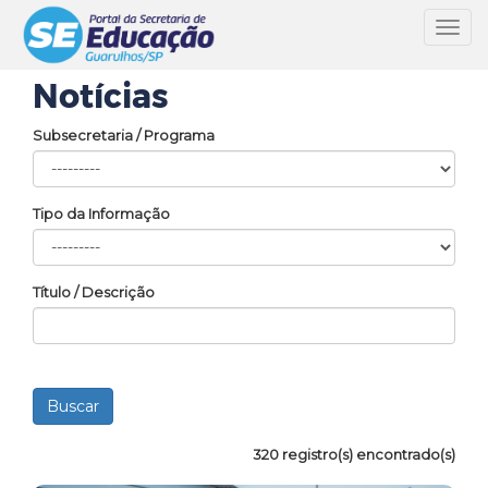
Toggl
navig
Notícias
Subsecretaria / Programa
Tipo da Informação
Título / Descrição
320 registro(s) encontrado(s)