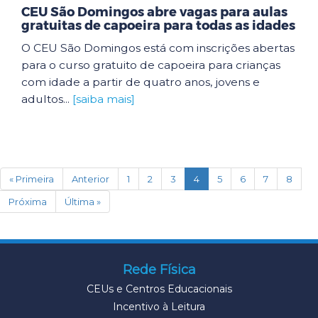
CEU São Domingos abre vagas para aulas
gratuitas de capoeira para todas as idades
O CEU São Domingos está com inscrições abertas
para o curso gratuito de capoeira para crianças
com idade a partir de quatro anos, jovens e
adultos...
[saiba mais]
(current)
« Primeira
Anterior
1
2
3
4
5
6
7
8
Próxima
Última »
Rede Física
CEUs e Centros Educacionais
Incentivo à Leitura