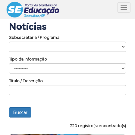
Toggl
navig
Notícias
Subsecretaria / Programa
Tipo da Informação
Título / Descrição
320 registro(s) encontrado(s)