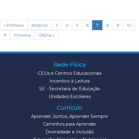
(current)
« Primeira
Anterior
3
4
5
6
7
8
9
10
11
Próxima
Última »
Rede Física
CEUs e Centros Educacionais
Incentivo à Leitura
SE - Secretaria de Educação
Unidades Escolares
Currículo
Aprender Juntos, Aprender Sempre
Caminhos para Aprender
Diversidade e Inclusão