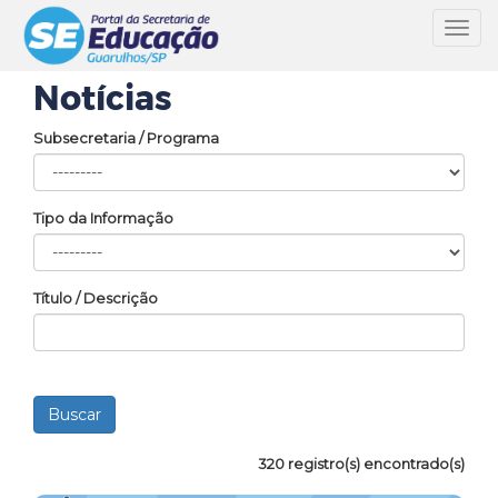
Toggl
navig
Notícias
Subsecretaria / Programa
Tipo da Informação
Título / Descrição
320 registro(s) encontrado(s)