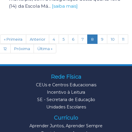
(14) da Escola Má...
[saiba mais]
(current)
« Primeira
Anterior
4
5
6
7
8
9
10
11
12
Próxima
Última »
Rede Física
CEUs e Centros Educacionais
Incentivo à Leitura
SE - Secretaria de Educação
Unidades Escolares
Currículo
Aprender Juntos, Aprender Sempre