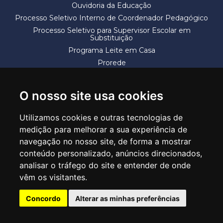
Ouvidoria da Educação
Processo Seletivo Interno de Coordenador Pedagógico
Processo Seletivo para Supervisor Escolar em
Substituição
Programa Leite em Casa
Prorede
Solicitação de Vaga
Termos e Condições
O nosso site usa cookies
Utilizamos cookies e outras tecnologias de
medição para melhorar a sua experiência de
navegação no nosso site, de forma a mostrar
conteúdo personalizado, anúncios direcionados,
SECRETARIA DE EDUCAÇÃO
analisar o tráfego do site e entender de onde
Rua Claudino Barbosa, 313 - Macedo - Guarulhos/SP CEP 07113-040
vêm os visitantes.
Central de Atendimento: *55 11 2475-7300
Concordo
Alterar as minhas preferências
PT