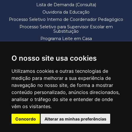
Lista de Demanda (Consulta)
Ouvidoria da Educação
Processo Seletivo Interno de Coordenador Pedagógico
Processo Seletivo para Supervisor Escolar em
Substituição
Programa Leite em Casa
Solicitação de Vaga
Termos e Condições
O nosso site usa cookies
Utilizamos cookies e outras tecnologias de
medição para melhorar a sua experiência de
navegação no nosso site, de forma a mostrar
conteúdo personalizado, anúncios direcionados,
SECRETARIA DE EDUCAÇÃO
analisar o tráfego do site e entender de onde
Rua Claudino Barbosa, 313 - Macedo - Guarulhos/SP CEP 07113-040
vêm os visitantes.
Central de Atendimento: *55 11 2475-7300
Concordo
Alterar as minhas preferências
PT