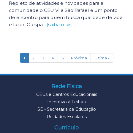
Repleto de atividades e novidades para a
comunidade o CEU Vila São Rafael é um ponto
de encontro para quem busca qualidade de vida
e lazer. O espa...
[saiba mais]
(current)
1
2
3
4
5
Próxima
Última »
Rede Física
CEUs e Centros Educacionais
Incentivo à Leitura
SE - Secretaria de Educação
Unidades Escolares
Currículo