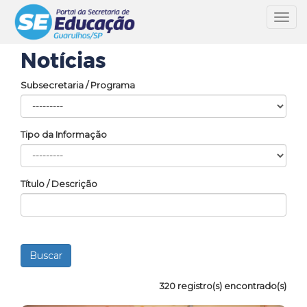
Toggl
navig
Notícias
Subsecretaria / Programa
Tipo da Informação
Título / Descrição
320 registro(s) encontrado(s)