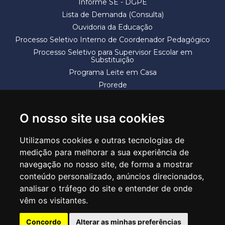
Informe SE - DGPE
Lista de Demanda (Consulta)
Ouvidoria da Educação
Processo Seletivo Interno de Coordenador Pedagógico
Processo Seletivo para Supervisor Escolar em
Substituição
Programa Leite em Casa
Prorede
Solicitação de Vaga
Termos e Condições
O nosso site usa cookies
Utilizamos cookies e outras tecnologias de
medição para melhorar a sua experiência de
navegação no nosso site, de forma a mostrar
conteúdo personalizado, anúncios direcionados,
SECRETARIA DE EDUCAÇÃO
analisar o tráfego do site e entender de onde
Rua Claudino Barbosa, 313 - Macedo - Guarulhos/SP CEP 07113-040
vêm os visitantes.
Central de Atendimento: *55 11 2475-7300
Concordo
Alterar as minhas preferências