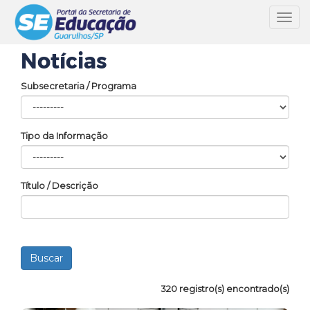
Toggl
navig
Notícias
Subsecretaria / Programa
Tipo da Informação
Título / Descrição
320 registro(s) encontrado(s)