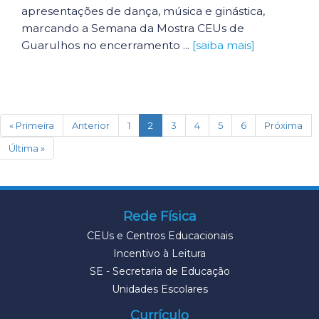
apresentações de dança, música e ginástica,
marcando a Semana da Mostra CEUs de
Guarulhos no encerramento ...
[saiba mais]
(current)
« Primeira
Anterior
1
2
3
4
5
6
Próxima
Última »
Rede Física
CEUs e Centros Educacionais
Incentivo à Leitura
SE - Secretaria de Educação
Unidades Escolares
Currículo