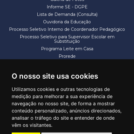
Informe SE - DGPE
Lista de Demanda (Consulta)
Ouvidoria da Educação
Processo Seletivo Interno de Coordenador Pedagógico
Processo Seletivo para Supervisor Escolar em
Substituição
Programa Leite em Casa
Prorede
Solicitação de Vaga
Termos e Condições
O nosso site usa cookies
Utilizamos cookies e outras tecnologias de
medição para melhorar a sua experiência de
navegação no nosso site, de forma a mostrar
conteúdo personalizado, anúncios direcionados,
SECRETARIA DE EDUCAÇÃO
analisar o tráfego do site e entender de onde
Rua Claudino Barbosa, 313 - Macedo - Guarulhos/SP CEP 07113-040
vêm os visitantes.
Central de Atendimento: *55 11 2475-7300