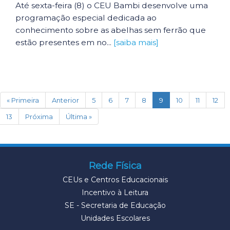
Até sexta-feira (8) o CEU Bambi desenvolve uma
programação especial dedicada ao
conhecimento sobre as abelhas sem ferrão que
estão presentes em no...
[saiba mais]
(current)
« Primeira
Anterior
5
6
7
8
9
10
11
12
13
Próxima
Última »
Rede Física
CEUs e Centros Educacionais
Incentivo à Leitura
SE - Secretaria de Educação
Unidades Escolares