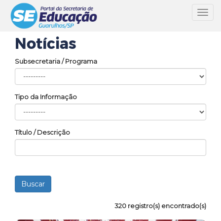
Toggl
navig
Notícias
Subsecretaria / Programa
Tipo da Informação
Título / Descrição
320 registro(s) encontrado(s)