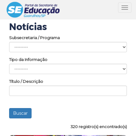
Toggl
navig
Notícias
Subsecretaria / Programa
Tipo da Informação
Título / Descrição
320 registro(s) encontrado(s)