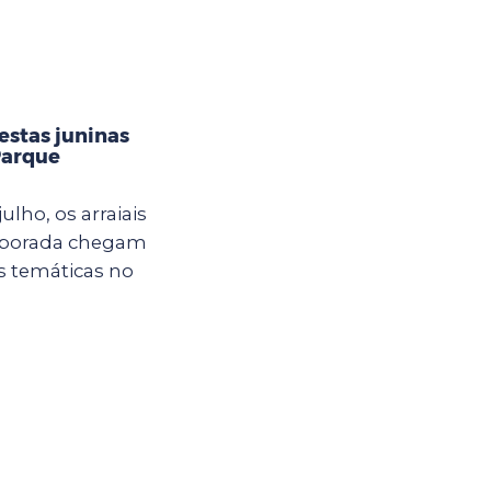
estas juninas
Parque
ulho, os arraiais
mporada chegam
s temáticas no