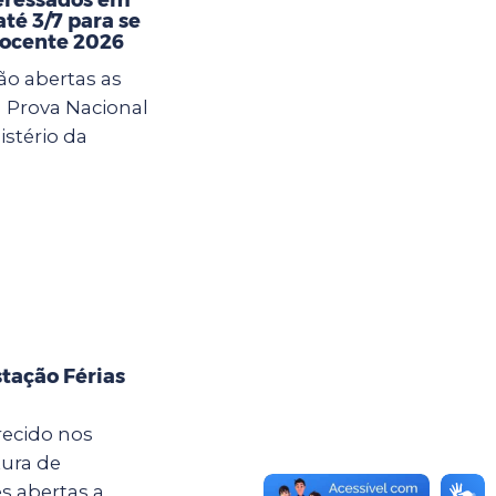
té 3/7 para se
Docente 2026
ão abertas as
a Prova Nacional
istério da
tação Férias
recido nos
tura de
s abertas a