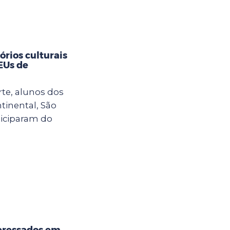
rios culturais
CEUs de
rte, alunos dos
tinental, São
ticiparam do
eressados em