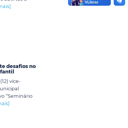
mais]
e desafios no
fantil
12) vice-
unicipal
vo “Seminário
ais]