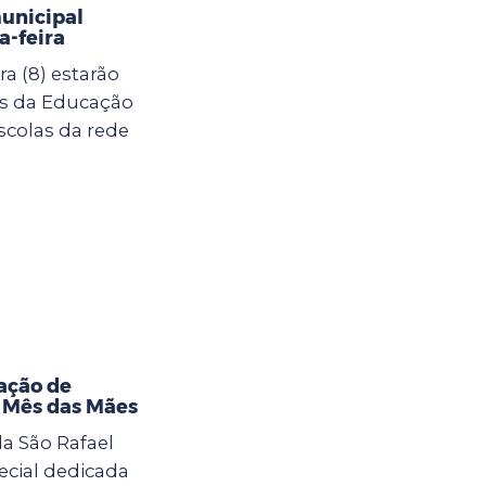
municipal
-feira
a (8) estarão
as da Educação
scolas da rede
ação de
o Mês das Mães
la São Rafael
cial dedicada