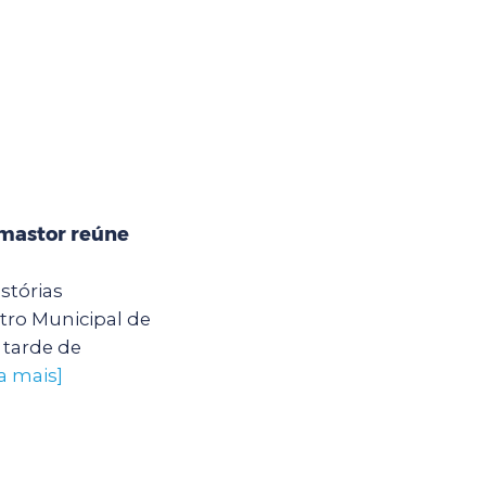
mastor reúne
stórias
ro Municipal de
tarde de
a mais]