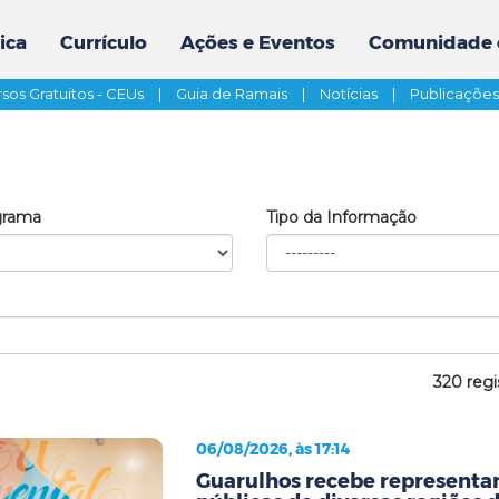
ica
Currículo
Ações e Eventos
Comunidade 
sos Gratuitos - CEUs
|
Guia de Ramais
|
Notícias
|
Publicaçõe
grama
Tipo da Informação
320 regi
06/08/2026, às 17:14
Guarulhos recebe representan