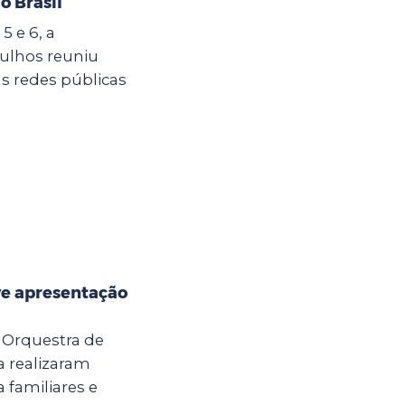
o Brasil
5 e 6, a
ulhos reuniu
s redes públicas
e apresentação
a Orquestra de
 realizaram
 familiares e