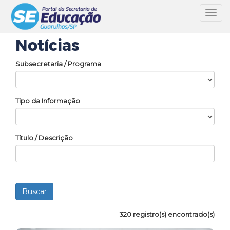
Toggl
navig
Notícias
Subsecretaria / Programa
Tipo da Informação
Título / Descrição
320 registro(s) encontrado(s)