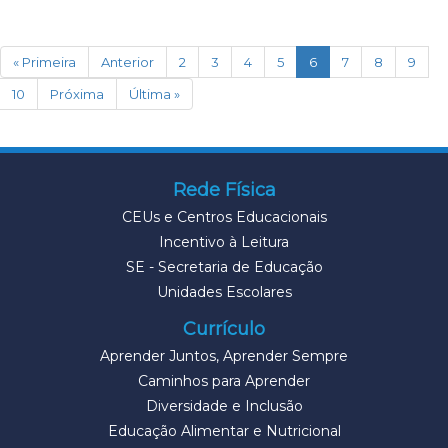
(current)
« Primeira
Anterior
2
3
4
5
6
7
8
9
10
Próxima
Última »
Rede Física
CEUs e Centros Educacionais
Incentivo à Leitura
SE - Secretaria de Educação
Unidades Escolares
Currículo
Aprender Juntos, Aprender Sempre
Caminhos para Aprender
Diversidade e Inclusão
Educação Alimentar e Nutricional